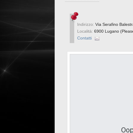
Indirizzo:
Via Serafino Balestr
Località:
6900 Lugano (Please
Contatti
Oop